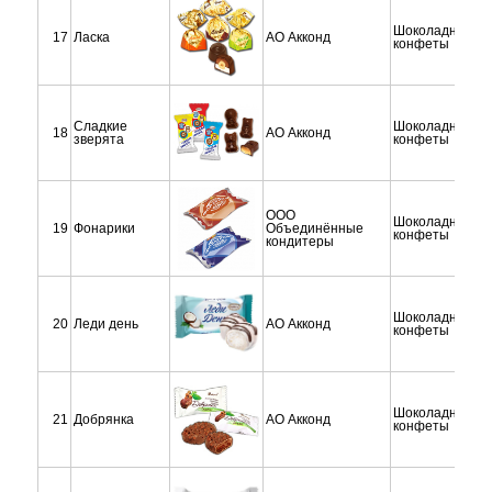
Шоколадные
17
Ласка
АО Акконд
конфеты
Сладкие
Шоколадные
18
АО Акконд
зверята
конфеты
ООО
Шоколадные
19
Фонарики
Объединённые
конфеты
кондитеры
Шоколадные
20
Леди день
АО Акконд
конфеты
Шоколадные
21
Добрянка
АО Акконд
конфеты