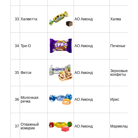
33
Халветта
АО Акконд
Халва
34
Три-О
АО Акконд
Печенье
Зерновые
35
Фитси
АО Акконд
конфеты
Молочная
36
АО Акконд
Ирис
речка
Отважный
37
АО Акконд
Мармелад
комарик