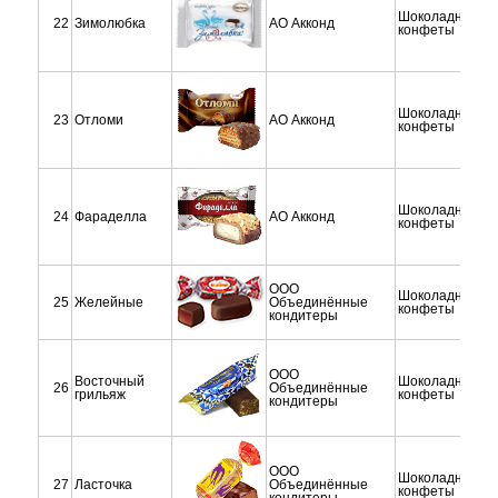
Шоколадные
22
Зимолюбка
АО Акконд
конфеты
Шоколадные
23
Отломи
АО Акконд
конфеты
Шоколадные
24
Фараделла
АО Акконд
конфеты
ООО
Шоколадные
25
Желейные
Объединённые
конфеты
кондитеры
ООО
Восточный
Шоколадные
26
Объединённые
грильяж
конфеты
кондитеры
ООО
Шоколадные
27
Ласточка
Объединённые
конфеты