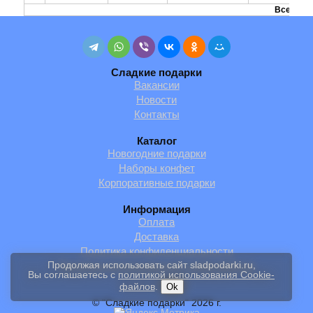
Всего:
Сладкие подарки
Вакансии
Новости
Контакты
Каталог
Новогодние подарки
Наборы конфет
Корпоративные подарки
Информация
Оплата
Доставка
Политика конфиденциальности
Продолжая использовать сайт sladpodarki.ru,
Политика использования cookie-файлов
Вы соглашаетесь с
политикой использования Cookie-
файлов
.
Ok
© "Сладкие подарки" 2026 г.