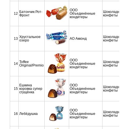
ООО
Батончик Рот-
Шоколадные
12
Объединённые
Фронт
конфеты
кондитеры
Хрустальное
Шоколадные
13
АО Акконд
озеро
конфеты
ООО
Toffee
Шоколадные
14
Объединённые
Original/Premio
конфеты
кондитеры
Ешкина
ООО
Шоколадные
15
коровка супер
Объединённые
конфеты
сгущёнка
кондитеры
ООО
Шоколадные
16
Лебёдушка
Объединённые
конфеты
кондитеры