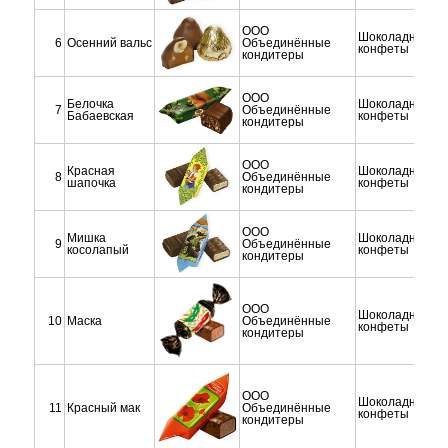
ООО
Шоколадные
6
Осенний вальс
Объединённые
конфеты
кондитеры
ООО
Белочка
Шоколадные
7
Объединённые
Бабаевская
конфеты
кондитеры
ООО
Красная
Шоколадные
8
Объединённые
шапочка
конфеты
кондитеры
ООО
Мишка
Шоколадные
9
Объединённые
косолапый
конфеты
кондитеры
ООО
Шоколадные
10
Маска
Объединённые
конфеты
кондитеры
ООО
Шоколадные
11
Красный мак
Объединённые
конфеты
кондитеры