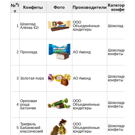
п
Категории
К
№
/
Конфеты
Фото
Производители
конфет
п
ООО
Шоколад
1
Объединённые
Шоколад
Алёнка 42г
кондитеры
Шоколадные
2
Прохлада
АО Акконд
конфеты
Шоколадные
3
Золотая пора
АО Акконд
конфеты
Ореховая
ООО
Шоколадные
4
роща
Объединённые
конфеты
батончик
кондитеры
Трюфель
ООО
Шоколадные
5
Бабаевский
Объединённые
конфеты
классический
кондитеры