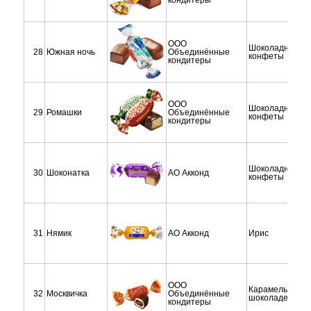
кондитеры
ООО
Шоколадные
28
Южная ночь
Объединённые
конфеты
кондитеры
ООО
Шоколадные
29
Ромашки
Объединённые
конфеты
кондитеры
Шоколадные
30
Шоконатка
АО Акконд
конфеты
31
Нямик
АО Акконд
Ирис
ООО
Карамель в
32
Москвичка
Объединённые
шоколаде
кондитеры